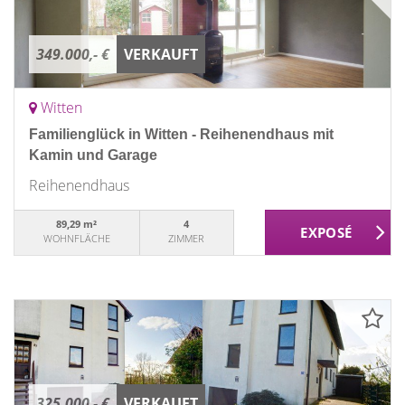
349.000,- €
VERKAUFT
Witten
Familienglück in Witten - Reihenendhaus mit
Kamin und Garage
Reihenendhaus
89,29 m²
4
WOHNFLÄCHE
ZIMMER
325.000,- €
VERKAUFT