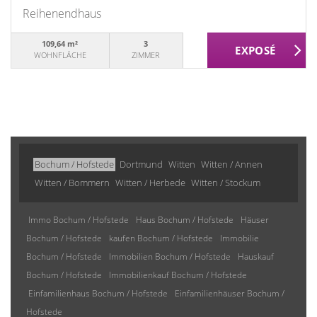
Reihenendhaus
109,64 m²
3
WOHNFLÄCHE
ZIMMER
Bochum / Hofstede
Dortmund
Witten
Witten / Annen
Witten / Bommern
Witten / Herbede
Witten / Stockum
Immo Bochum / Hofstede
Haus Bochum / Hofstede
Häuser
Bochum / Hofstede
kaufen Bochum / Hofstede
Immobilie
Bochum / Hofstede
Immobilien Bochum / Hofstede
Hauskauf
Bochum / Hofstede
Immobilienkauf Bochum / Hofstede
Einfamilienhaus Bochum / Hofstede
Einfamilienhäuser Bochum /
Hofstede