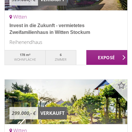
Witten
Invest in die Zukunft - vermietetes
Zweifamilienhaus in Witten Stockum
Reihenendhaus
178 m²
6
WOHNFLÄCHE
ZIMMER
299.000,- €
VERKAUFT
Witten