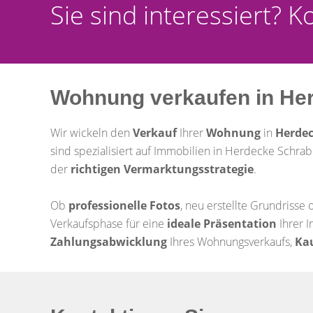
Sie sind interessiert? 
Wohnung verkaufen in He
Wir wickeln den
Verkauf
Ihrer
Wohnung
in
Herdec
sind spezialisiert auf Immobilien in Herdecke Schrab
der
richtigen
Vermarktungsstrategie
.
Ob
professionelle Fotos
, neu erstellte Grundrisse
Verkaufsphase für eine
ideale Präsentation
Ihrer I
Zahlungsabwicklung
Ihres Wohnungsverkaufs,
Ka