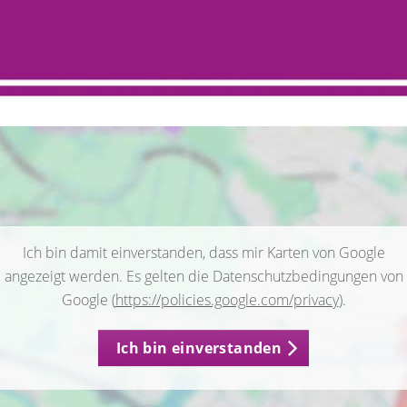
Ich bin damit einverstanden, dass mir Karten von Google
angezeigt werden. Es gelten die Datenschutzbedingungen von
Google (
https://policies.google.com/privacy
).
Ich bin einverstanden