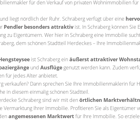
bilienmakler für den Verkauf von privaten Wohnimmobilien für
und liegt nördlich der Ruhr. Schraberg verfügt über eine
hervo
ür
Pendler besonders attraktiv
ist. In Schraberg können Sie 
g zu Eigentümern. Wer hier in Schraberg eine Immobilie sucht,
raberg, dem schönen Stadtteil Herdeckes – Ihre Immobilienmak
Hengsteysee
ist Schraberg ein
äußerst attraktiver Wohnst
paziergänge
und
Ausflüge
genutzt werden kann. Zudem verfü
n für jedes Alter anbietet.
rg verkaufen? Dann sprechen Sie Ihre Immobilienmaklerin für
e in diesem einmalig schönen Stadtteil.
Herdecke Schraberg sind wir mit den
örtlichen Marktverhältn
e Vermarktung Ihrer Immobilie. Profitieren Sie als Eigentüme
 den
angemessenen Marktwert
für Ihre Immobilie. So erziel