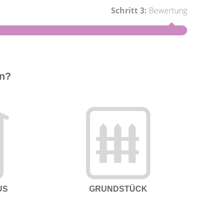
Schritt 3:
Bewertung
Schritt 1
en?
Wie groß
US
GRUNDSTÜCK