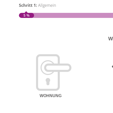
Schritt 1:
Allgemein
5 %
W
WOHNUNG