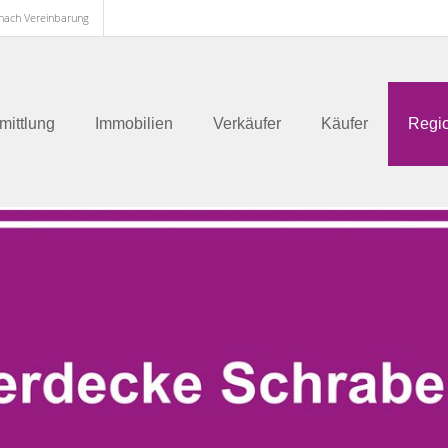
 nach Vereinbarung
mittlung
Immobilien
Verkäufer
Käufer
Regi