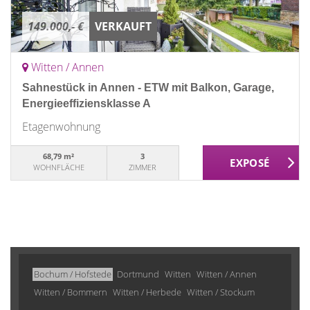
149.000,- €
VERKAUFT
Witten / Annen
Sahnestück in Annen - ETW mit Balkon, Garage,
Energieeffiziensklasse A
Etagenwohnung
68,79 m²
3
WOHNFLÄCHE
ZIMMER
Bochum / Hofstede
Dortmund
Witten
Witten / Annen
Witten / Bommern
Witten / Herbede
Witten / Stockum