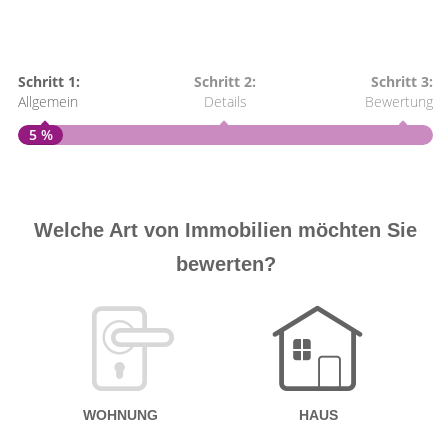
Schritt 1:
Schritt 2:
Schritt 3:
Allgemein
Details
Bewertung
5 %
S
A
Welche Art von Immobilien möchten Sie
bewerten?
W
<
WOHNUNG
HAUS
g