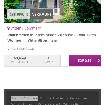
499.000,- €
VERKAUFT
Witten / Bommern
Willkommen in Ihrem neuen Zuhause - Exklusives
Wohnen in Witten/Bommern
Einfamilienhaus
247,14 m²
6
WOHNFLÄCHE
ZIMMER
Bochum / Hofstede
Dortmund
Witten
Witten / Annen
Witten / Bommern
Witten / Herbede
Witten / Stockum