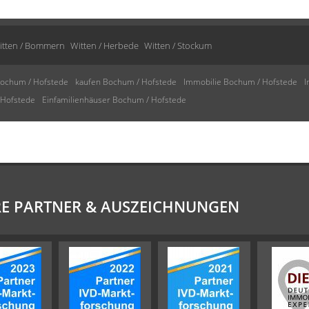
itten / Bommern
Witten / Herbede
Witten / Stockum
ochum / Hofstede
kaufen Bochum / Hofstede
Immobilie Bochum / Hofstede
I
 Hofstede
Einfamilienhäuser Bochum / Hofstede
E PARTNER & AUSZEICHNUNGEN