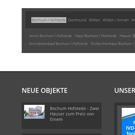
Bochum / Hofstede
Dortmund
Witten
Witten / Annen
W
Immo Bochum / Hofstede
Haus Bochum / Hofstede
Häuser B
Immobilienkauf Bochum / Hofstede
Einfamilienhaus Bochum /
NEUE OBJEKTE
UNSER
Bochum Hofstede - Zwei
Häuser zum Preis von
Einem