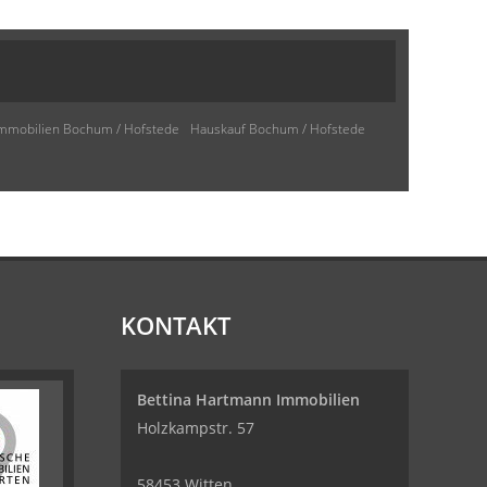
mmobilien Bochum / Hofstede
Hauskauf Bochum / Hofstede
KONTAKT
Bettina Hartmann Immobilien
Holzkampstr. 57
58453 Witten