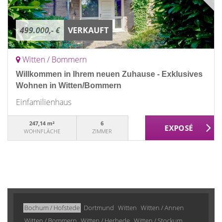
499.000,- €
VERKAUFT
Witten / Bommern
Willkommen in Ihrem neuen Zuhause - Exklusives
Wohnen in Witten/Bommern
Einfamilienhaus
247,14 m²
6
WOHNFLÄCHE
ZIMMER
Bochum / Hofstede
Dortmund
Witten
Witten / Annen
Witten / Bommern
Witten / Herbede
Witten / Stockum