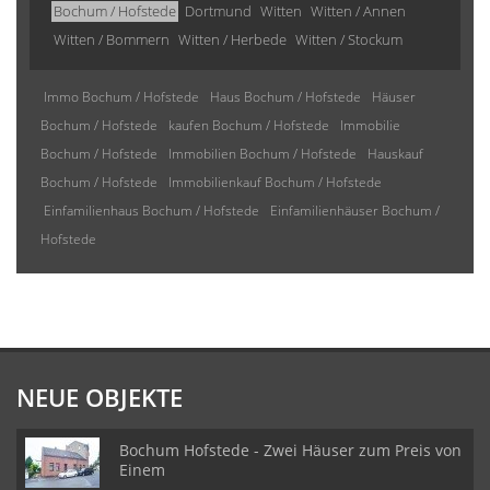
Bochum / Hofstede
Dortmund
Witten
Witten / Annen
Witten / Bommern
Witten / Herbede
Witten / Stockum
Immo Bochum / Hofstede
Haus Bochum / Hofstede
Häuser
Bochum / Hofstede
kaufen Bochum / Hofstede
Immobilie
Bochum / Hofstede
Immobilien Bochum / Hofstede
Hauskauf
Bochum / Hofstede
Immobilienkauf Bochum / Hofstede
Einfamilienhaus Bochum / Hofstede
Einfamilienhäuser Bochum /
Hofstede
NEUE OBJEKTE
Bochum Hofstede - Zwei Häuser zum Preis von
Einem