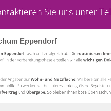
Kontaktieren Sie uns unter 
ochum Eppendorf
m Eppendorf
rasch und erfolgreich ab. Die
routinierten Im
f. In der Vorbereitungsphase erstellen wir alle
wichtigen D
 oder Angaben zur
Wohn- und Nutzfläche
: Wir bereiten alle 
mmobilie. So wecken wir bei Interessenten größere Begeisteru
ufvertrag
und
Übergabe
. So bleiben Ihnen böse Überraschun