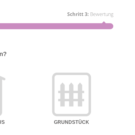
Schritt 3:
Bewertung
Schritt 1
en?
Wie groß
US
GRUNDSTÜCK