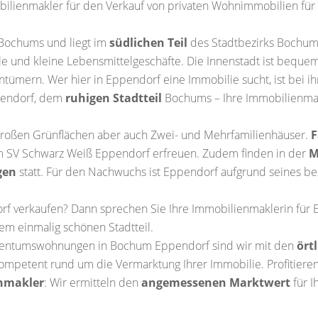
bilienmakler für den Verkauf von privaten Wohnimmobilien für
 Bochums und liegt im
südlichen Teil
des Stadtbezirks Bochum
le und kleine Lebensmittelgeschäfte. Die Innenstadt ist beque
ntümern. Wer hier in Eppendorf eine Immobilie sucht, ist bei i
pendorf, dem
ruhigen Stadtteil
Bochums – Ihre Immobilienmakl
t großen Grünflächen aber auch Zwei- und Mehrfamilienhäuser.
F
m SV Schwarz Weiß Eppendorf erfreuen. Zudem finden in der
M
gen
statt. Für den Nachwuchs ist Eppendorf aufgrund seines b
rf verkaufen? Dann sprechen Sie Ihre Immobilienmaklerin für 
em einmalig schönen Stadtteil.
Eigentumswohnungen in Bochum Eppendorf sind wir mit den
ört
kompetent rund um die Vermarktung Ihrer Immobilie. Profitier
nmakler
: Wir ermitteln den
angemessenen Marktwert
für I