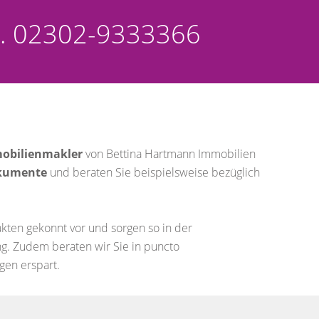
Tel. 02302-9333366
mobilienmakler
von Bettina Hartmann Immobilien
okumente
und beraten Sie beispielsweise bezüglich
Fakten gekonnt vor und sorgen so in der
ng. Zudem beraten wir Sie in puncto
gen erspart.