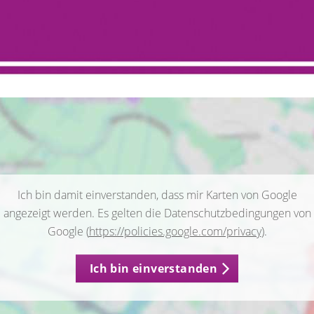
Ich bin damit einverstanden, dass mir Karten von Google
angezeigt werden. Es gelten die Datenschutzbedingungen von
Google (
https://policies.google.com/privacy
).
Ich bin einverstanden