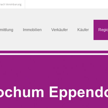
 nach Vereinbarung
mittlung
Immobilien
Verkäufer
Käufer
Regi