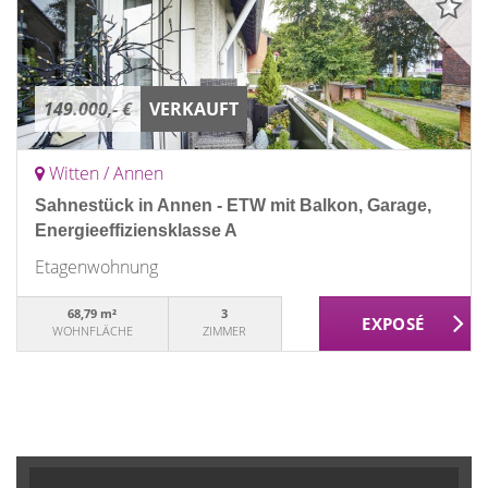
149.000,- €
VERKAUFT
Witten / Annen
Sahnestück in Annen - ETW mit Balkon, Garage,
Energieeffiziensklasse A
Etagenwohnung
68,79 m²
3
WOHNFLÄCHE
ZIMMER