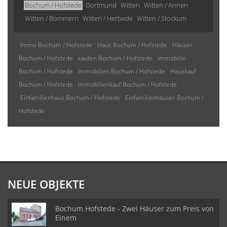
Bochum / Hofstede
Dortmund
Witten
Witten / Annen
Witten / Bommern
Witten / Herbede
Witten / Stockum
Immo Bochum / Hofstede
Haus Bochum / Hofstede
Häuser
Bochum / Hofstede
kaufen Bochum / Hofstede
Immobilie
Bochum / Hofstede
Immobilien Bochum / Hofstede
Hauskauf
Bochum / Hofstede
Immobilienkauf Bochum / Hofstede
Einfamilienhaus Bochum / Hofstede
Einfamilienhäuser Bochum /
Hofstede
NEUE OBJEKTE
Bochum Hofstede - Zwei Häuser zum Preis von
Einem