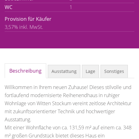
WC
1
Provision für Käufer
3,57% inkl. MwSt.
Beschreibung
Ausstattung
Lage
Sonstiges
Willkommen in Ihrem neuen Zuhause! Dieses stilvolle und
fortlaufend modernisierte Reihenendhaus in ruhiger
Wohnlage von Witten Stockum vereint zeitlose Architektur
mit zukunftsorientierter Technik und hochwertiger
Ausstattung.
Mit einer Wohnfläche von ca. 131,59 m² auf einem ca. 348
m² großen Grundstück bietet dieses Haus ein