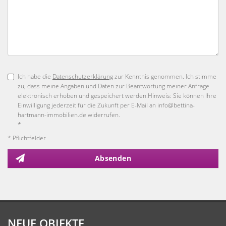
Ich habe die
Datenschutzerklärung
zur Kenntnis genommen. Ich stimme
zu, dass meine Angaben und Daten zur Beantwortung meiner Anfrage
elektronisch erhoben und gespeichert werden.Hinweis: Sie können Ihre
Einwilligung jederzeit für die Zukunft per E-Mail an info@bettina-
hartmann-immobilien.de widerrufen.
*
* Pflichtfelder
Absenden
NEUE OBJEKTE