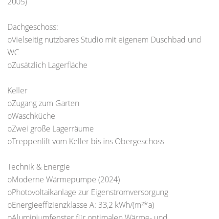
2005)
Dachgeschoss:
oVielseitig nutzbares Studio mit eigenem Duschbad und
WC
oZusätzlich Lagerfläche
Keller
oZugang zum Garten
oWaschküche
oZwei große Lagerräume
oTreppenlift vom Keller bis ins Obergeschoss
Technik & Energie
oModerne Wärmepumpe (2024)
oPhotovoltaikanlage zur Eigenstromversorgung
oEnergieeffizienzklasse A: 33,2 kWh/(m²*a)
oAluminiumfenster für optimalen Wärme- und