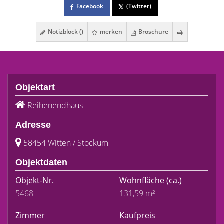
Facebook
(Twitter)
Notizblock (
)
merken
Broschüre
Objektart
Reihenendhaus
Adresse
58454 Witten / Stockum
Objektdaten
Objekt-Nr.
Wohnfläche
(ca.)
5468
131,59 m²
Zimmer
Kaufpreis